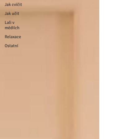
Jak cvičit
Jak učit
Lali v
médiích
Relaxace
Ostatní