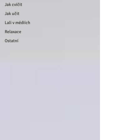
Jak cvičit
Jak učit
Lali v médiích
Relaxace
Ostatní