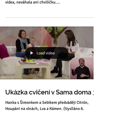
„Jóga je vlastně všechno, co
děláme vědomě.“
Pravý domácí časopis je naše srdcová záležitost. Když
Hanku oslovila Monika Valentová s nabídkou natočení
videa, neváhala ani chviličku....
Load video
Ukázka cvičení v Sama doma 3