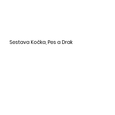
Sestava Kočka, Pes a Drak
Houpání na vlnách