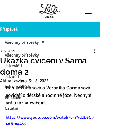
Příspěvek
Všechny příspěvky
3. 3. 2011
Všechny příspěvky
Ukázka cvičení v Sama
Jak cvičit
doma 2
Jak učit
Aktualizováno:
31. 8. 2022
Lali v médiích
Hanka Luhanová a Veronika Carmanová 
povídají o dětské a rodinné józe. Nechybí 
Relaxace
ani ukázka cvičení.
Ostatní
https://www.youtube.com/watch?v=8AddD3Ct-
4A&t=446s