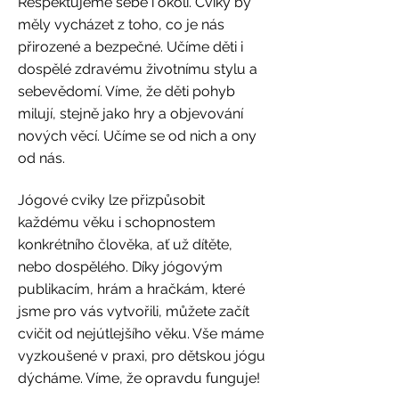
Respektujeme sebe i okolí. Cviky by
měly vycházet z toho, co je nás
přirozené a bezpečné. Učíme děti i
dospělé zdravému životnímu stylu a
sebevědomí. Víme, že děti pohyb
milují, stejně jako hry a objevování
nových věcí. Učíme se od nich a ony
od nás.
Jógové cviky lze přizpůsobit
každému věku i schopnostem
konkrétního člověka, ať už dítěte,
nebo dospělého. Díky jógovým
publikacím, hrám a hračkám, které
jsme pro vás vytvořili, můžete začít
cvičit od nejútlejšího věku. Vše máme
vyzkoušené v praxi, pro dětskou jógu
dýcháme. Víme, že opravdu funguje!