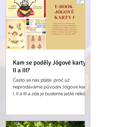
Kam se poděly Jógové karty I,
II a III?
Často se nás ptáte, proč už
neprodáváme původní Jógové karty
I, II a III a zda je budeme ještě někdy v
budoucnu opět mít skladem. Celý...