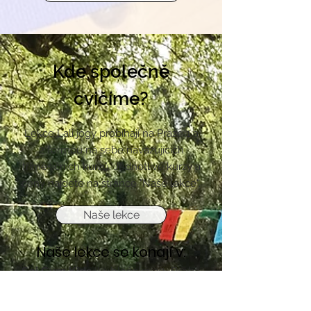
Kde společně
cvičíme?
Lekce Lali jógy probíhají na Praze 1 a
2 formou na sebe navazujících
tříměsíčních kurzů. Jednotlivé kurzy a
ceny najdete na stránce "Naše lekce".
Naše lekce
Naše lekce se konají v:
Sei Gym Kids,
Lublaňská 20, Praha
2
Kidzbay
, Máchova 21, Praha 2