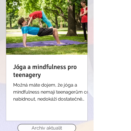
Jóga a mindfulness pro
teenagery
Možná máte dojem, že jóga a
mindfulness nemají teenagerům co
nabídnout, nedokáží dostatečně
zaujmout a nalákat. V dnešním
hektickém...
Archiv aktualit