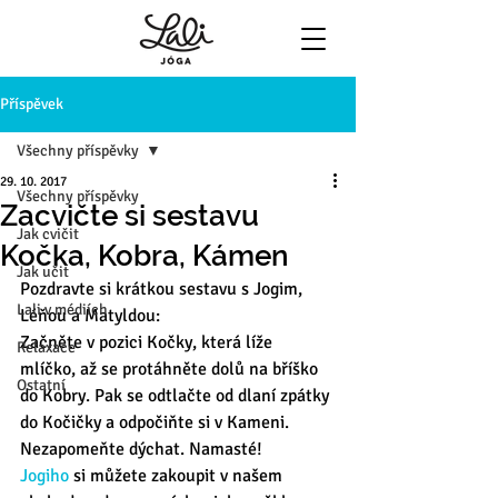
Příspěvek
Všechny příspěvky
29. 10. 2017
Všechny příspěvky
Zacvičte si sestavu
Jak cvičit
Kočka, Kobra, Kámen
Jak učit
Pozdravte si krátkou sestavu s Jogim, 
Lali v médiích
Léňou a Matyldou:
Začněte v pozici Kočky, která líže 
Relaxace
mlíčko, až se protáhněte dolů na bříško 
Ostatní
do Kobry. Pak se odtlačte od dlaní zpátky 
do Kočičky a odpočiňte si v Kameni. 
Nezapomeňte dýchat. Namasté!
Jogiho 
si můžete zakoupit v našem 