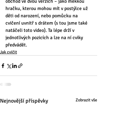
obchod ve dvou verzích – jako měkkou 
hračku, kterou mohou mít v postýlce už 
děti od narození, nebo pomůcku na 
cvičení uvnitř s drátem (s tou jsme také 
natáčeli toto video). Ta lépe drží v 
jednotlivých pozicích a lze na ní cviky 
předvádět.
Jak cvičit
Nejnovější příspěvky
Zobrazit vše