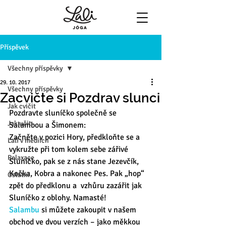
Příspěvek
Všechny příspěvky
29. 10. 2017
Všechny příspěvky
Zacvičte si Pozdrav slunci
Jak cvičit
Pozdravte sluníčko společně se 
Jak učit
Salambou a Šimonem:
Začněte v pozici Hory, předkloňte se a 
Lali v médiích
vykružte při tom kolem sebe zářivé 
Relaxace
Sluníčko, pak se z nás stane Jezevčík, 
Kočka, Kobra a nakonec Pes. Pak „hop“ 
Ostatní
zpět do předklonu a  vzhůru zazářit jak 
Sluníčko z oblohy. Namasté!
Salambu 
si můžete zakoupit v našem 
obchod ve dvou verzích – jako měkkou 