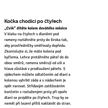
Kočka chodící po čtyřech
„Cvik“ dítěte kolem devátého měsíce 
V kleku na čtyřech s dlaněmi pod 
rameny roztáhněte prsty do široka tak, 
aby prostředníčky směřovaly dopředu. 
Zkontolujte si, že máte kolena pod 
kyčlema. Lehce protáhněte páteř do do 
obou směrů, ramena směrují od uší a 
hlava zůstává v prodloužení páteře. S 
výdechem můžete odtalčením od dlaní a 
kolenou vyhrbit záda a s nádechem je 
opět narovat. Střídavým zatěžováním 
končetin s roztaženými prsty při opoře 
dlaní se projděte po čtyřech. Trup by se 
neměl při lezení příliš naklánět do stran. 