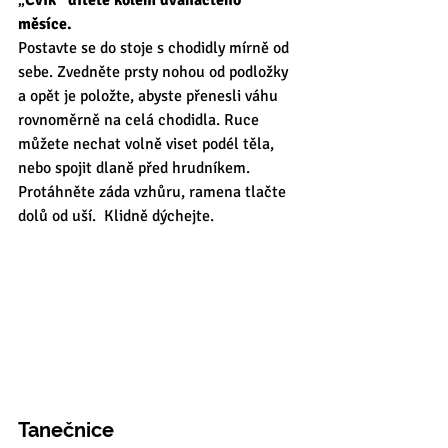
„
Cvik“ dítěte kolem dvanáctého 
měsíce.
Postavte se do stoje s chodidly mírně od 
sebe. Zvedněte prsty nohou od podložky 
a opět je položte, abyste přenesli váhu 
rovnoměrně na celá chodidla. Ruce 
můžete nechat volně viset podél těla, 
nebo spojit dlaně před hrudníkem. 
Protáhněte záda vzhůru, ramena tlačte 
dolů od uší.  Klidně dýchejte. 
Tanečnice