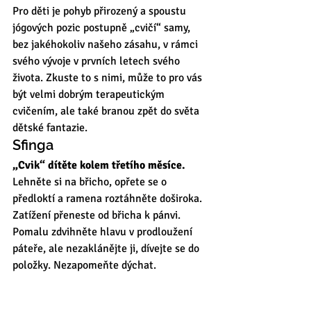
Pro děti je pohyb přirozený a spoustu 
jógových pozic postupně „cvičí“ samy, 
bez jakéhokoliv našeho zásahu, v rámci 
svého vývoje v prvních letech svého 
života. Zkuste to s nimi, může to pro vás 
být velmi dobrým terapeutickým 
cvičením, ale také branou zpět do světa 
dětské fantazie. 
Sfinga 
„Cvik“ dítěte kolem třetího měsíce.
Lehněte si na břicho, opřete se o 
předloktí a ramena roztáhněte doširoka. 
Zatížení přeneste od břicha k pánvi. 
Pomalu zdvihněte hlavu v prodloužení 
páteře, ale nezaklánějte ji, dívejte se do 
položky. Nezapomeňte dýchat.  