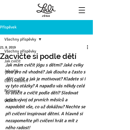
Příspěvek
Všechny příspěvky
21. 8. 2019
Všechny příspěvky
Zacvičte si podle dětí
Jak cvičit
Jak mám cvičit jógu s dětmi? Jaké cviky 
Jak učit
jsou pro ně vhodné? Jak dlouho a často s 
děti cvičit a jak je motivovat? Kladete si i 
Lali v médiích
vy tyto otázky? A napadlo vás někdy celé 
Relaxace
to otočit a cvičit podle dětí? Sledovat 
jejich vývoj od prvních měsíců a 
Ostatní
napodobit vše, co už dokážou? Nechte se 
při cvičení inspirovat dětmi. A hlavně si 
nezapomeňte při cvičení hrát a mít z 
něho radost! 