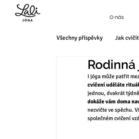
O nás
Všechny příspěvky
Jak cvičit
Rodinná 
I jóga může patřit mez
cvičení uděláte rituál
jednou, dvakrát týdně
dokáže vám doma nav
necvičte ve spěchu. V
společném cvičení vzá