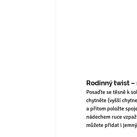
Rodinný twist –
Posaďte se těsně k so
chytněte (vyšší chytn
a přitom položte spoj
nádechem ruce vzpažt
můžete přidat i jemný