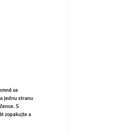
jemně se 
a jednu stranu 
čence. S 
t zopakujte a 