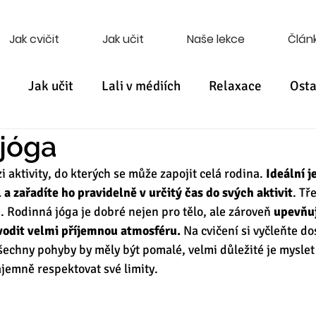
Jak cvičit
Jak učit
Naše lekce
Člán
Jak učit
Lali v médiích
Relaxace
Osta
jóga
i aktivity, do kterých se může zapojit celá rodina. 
Ideální j
 a zařadíte ho pravidelně v určitý čas do svých aktivit
. Tř
. Rodinná jóga je dobré nejen pro tělo, ale zároveň 
upevňuj
odit velmi příjemnou atmosféru.
 Na cvičení si vyčleňte do
šechny pohyby by měly být pomalé, velmi důležité je myslet 
jemně respektovat své limity.  