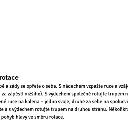
 rotace
bě a zády se opřete o sebe. S nádechem vzpažte ruce a vzá
e za zápěstí nižšího). S výdechem společně rotujte trupem n
ené ruce na kolena – jedno svoje, druhé za sebe na spolucvi
e a s výdechem rotujte trupem na druhou stranu. Několikrá
 pohyb hlavy ve směru rotace. 