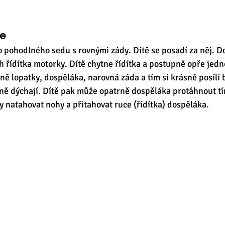
ce
 pohodlného sedu s rovnými zády. Dítě se posadí za něj. D
h řídítka motorky. Dítě chytne řídítka a postupně opře jedn
ně lopatky, dospěláka, narovná záda a tím si krásně posílí b
dně dýchají. Dítě pak může opatrně dospěláka protáhnout tí
 natahovat nohy a přitahovat ruce (řídítka) dospěláka. 