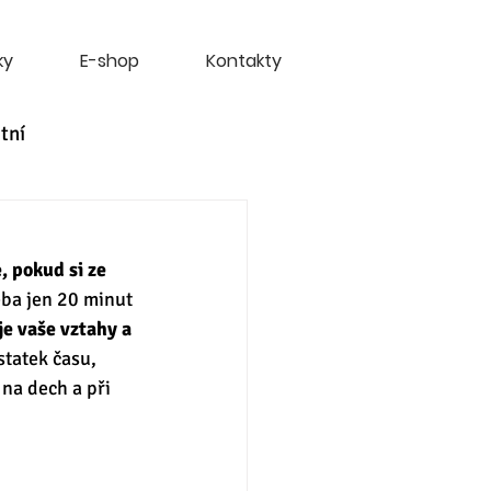
ky
E-shop
Kontakty
tní
e, pokud si ze 
eba jen 20 minut 
e vaše vztahy a 
statek času, 
na dech a při 