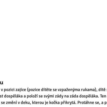
ou
v pozici zajíce (pozice dítěte se vzpaženýma rukama), dítě 
st dospěláka a položí se svými zády na záda dospěláka. Ten
 se změní v deku, kterou je kočka přikrytá. Protáhne se, a 