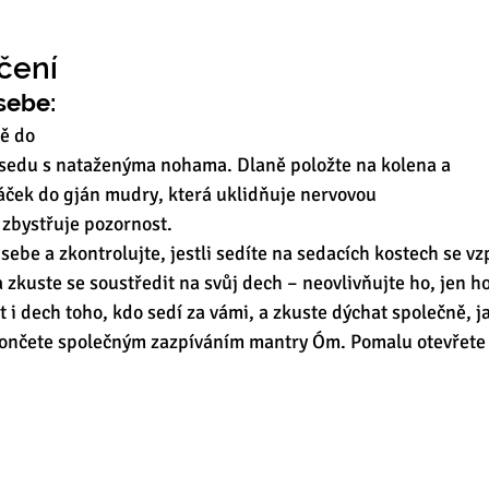
čení 
sebe:
bě do
sedu s nataženýma nohama. Dlaně položte na kolena a
áček do gján mudry, která uklidňuje nervovou
zbystřuje pozornost.  
sebe a zkontrolujte, jestli sedíte na sedacích kostech se v
 a zkuste se soustředit na svůj dech – neovlivňujte ho, jen h
 i dech toho, kdo sedí za vámi, a zkuste dýchat společně, ja
končete společným zazpíváním mantry Óm. Pomalu otevřete 