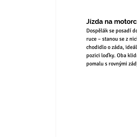
Jízda na motor
Dospělák se posadí do
ruce – stanou se z nic
chodidlo o záda, ideál
pozici loďky. Oba kli
pomalu s rovnými zády