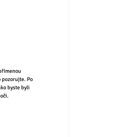
zpřímenou 
o pozorujte. Po 
ko byste byli 
oči. 