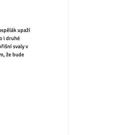
ospělák upaží 
o i druhé 
řišní svaly v 
m, že bude 