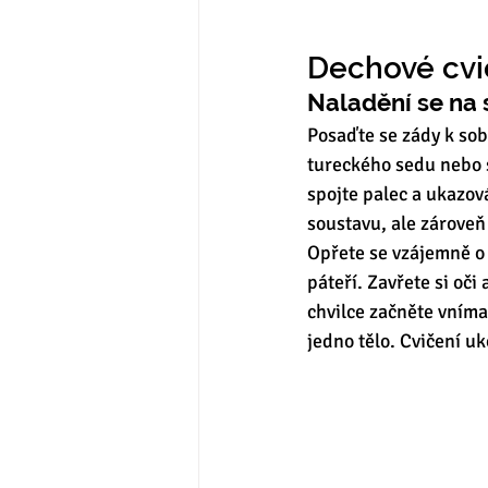
Dechové cvi
Naladění se na 
Posaďte se zády k so
tureckého sedu nebo 
spojte palec a ukazov
soustavu, ale zároveň 
Opřete se vzájemně o 
páteří. Zavřete si oči
chvilce začněte vnímat
jedno tělo. Cvičení u