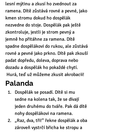
lesní mýtinu a zkusí ho zvednout za 
ramena. Dítě zůstává rovné a pevné, jako 
kmen stromu dokud ho dospělák 
nezvedne do stoje. Dospělák pak ještě 
zkontroluje, jestli je strom pevný a 
jemně ho přitáhne za ramena. Dítě 
spadne dospělákovi do rukou, ale zůstává 
rovné a pevné jako prkno. Dítě pak zkouší 
padat dopředu, doleva, doprava nebo 
dozadu a dospělák ho pokaždé chytí.  
 Hurá, teď už můžeme zkusit akrobacii!   
Palanda
Dospělák se posadí. Dítě si mu 
sedne na kolena tak, že se dívají 
jeden druhému do tváře. Pak dá dítě 
nohy dospělákovi na ramena.
„Raz, dva, tři!“ řekne dospělák a oba 
zároveň vystrčí břicha ke stropu a 