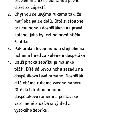
pravicemi a už se zůstanou pevně 
držet za zápěstí.
Chytnou se levýma rukama tak, že 
mají oba palce dolů. Dítě si stoupne 
pravou nohou dospělákovi na pravé 
koleno, jako by lezl na první příčku 
žebříku.
Pak přidá i levou nohu a stojí oběma 
nohama hned za kolenem dospěláka 
Další příčka žebříku je malinko 
těžší. Dítě dá levou nohu zezadu na 
dospělákovo levé rameno. Dospělák 
dítě oběma rukama zvedne nahoru. 
Dítě dá i druhou nohu na 
dospělákovo ramenu a postaví se 
vzpřímeně a užívá si výhled z 
vysokého žebříku. 