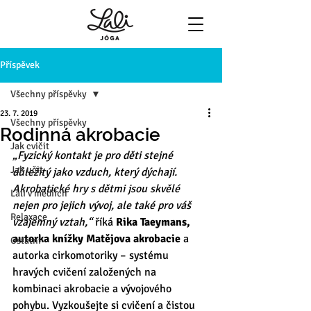
Příspěvek
Všechny příspěvky
23. 7. 2019
Všechny příspěvky
Rodinná akrobacie
Jak cvičit
„Fyzický kontakt je pro děti stejné 
Jak učit
důležitý jako vzduch, který dýchají. 
Akrobatické hry s dětmi jsou skvělé 
Lali v médiích
nejen pro jejich vývoj, ale také pro váš 
Relaxace
vzájemný vztah,“
 říká 
Rika Taeymans, 
autorka knížky Matějova akrobacie 
a 
Ostatní
autorka cirkomotoriky – systému 
hravých cvičení založených na 
kombinaci akrobacie a vývojového 
pohybu. Vyzkoušejte si cvičení a čistou 